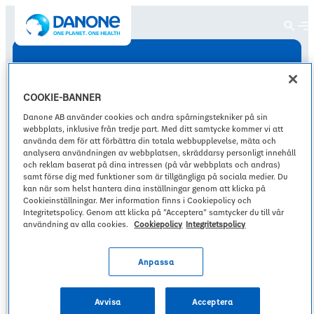
Main menu
Main menu
Main menu
Main menu
Du är för närvarande på
LinkedIn
Instagram
X
YouTube
Följ oss på:
Danone global
COOKIE-BANNER
Koncern
Varumärken
Discover Hållbarhet
Investors
Danone AB använder cookies och andra spårningstekniker på sin
Koncern
Byt språk
webbplats, inklusive från tredje part. Med ditt samtycke kommer vi att
använda dem för att förbättra din totala webbupplevelse, mäta och
analysera användningen av webbplatsen, skräddarsy personligt innehåll
Esentiella mejeri- och växtbaserade produkter
English
Swedish
Vårt tillvägagångssätt
Förstå Danone
Om oss
och reklam baserat på dina intressen (på vår webbplats och andras)
samt förse dig med funktioner som är tillgängliga på sociala medier. Du
Varumärken
kan när som helst hantera dina inställningar genom att klicka på
Finnish
Danish
Cookieinställningar. Mer information finns i Cookiepolicy och
Actimel
Renew Danone strategy
Integritetspolicy. Genom att klicka på ”Acceptera” samtycker du till vår
Publikationer och evenemang
Hälsa
Norwegian
Estonian
användning av alla cookies.
Cookiepolicy
Integritetspolicy
Activia
Alpro
Hållbarhet
Lithuania
Latvia
Danones samhällsengagemang
Anpassa
Aktieägare
Natur
Danonino
Om oss
Våra andra webbplatser
Danio
Avvisa
Acceptera
Danone i Sverige
Vill du byta webbplats?
Skuld och betyg