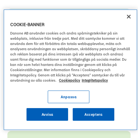
1
COOKIE-BANNER
NR.
Danone AB använder cookies och andra spårningstekniker på sin
webbplats, inklusive från tredje part. Med ditt samtycke kommer vi att
VÄRLDSLEDANDE INOM FÄRSKA
använda dem för att förbättra din totala webbupplevelse, mäta och
MEJERIPRODUKTER (2023)
analysera användningen av webbplatsen, skräddarsy personligt innehåll
och reklam baserat på dina intressen (på vår webbplats och andras)
samt förse dig med funktioner som är tillgängliga på sociala medier. Du
kan när som helst hantera dina inställningar genom att klicka på
Cookieinställningar. Mer information finns i Cookiepolicy och
Integritetspolicy. Genom att klicka på ”Acceptera” samtycker du till vår
1
användning av alla cookies.
Cookiepolicy
Integritetspolicy
NR.
Anpassa
VÄRLDSLEDANDE INOM
VÄXTBASERAD MAT OCH DRYCK
Avvisa
Acceptera