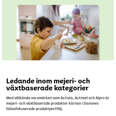
Människor och organisationer
Innovation
YoPRO
Byt region
Specialiserad näring
Nyhetsrum
Investerare
Karriärer
Ledande inom mejeri- och
växtbaserade kategorier
Med välkända varumärken som Activia, Actimel och Alpro är
mejeri- och växtbaserade produkter kärnan i Danones
hälsofokuserade produktportfölj.