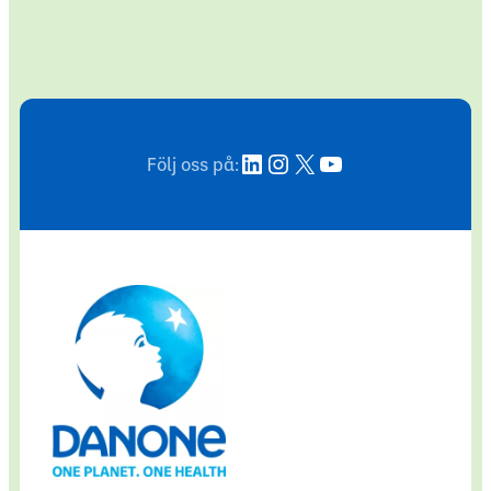
LinkedIn
Instagram
X
YouTube
Följ oss på: