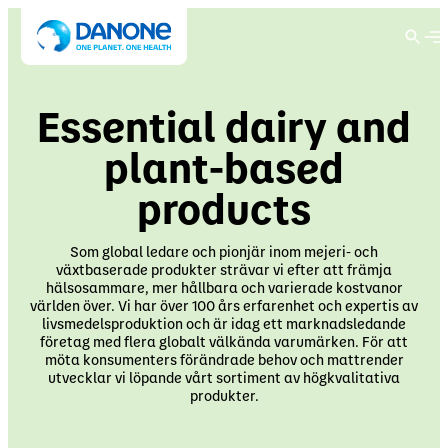
Main menu
Main menu
Main menu
Main menu
Du är för närvarande på
Essential dairy and
Danone global
Koncern
Varumärken
Discover Hållbarhet
Investors
plant-based
Koncern
Byt språk
products
Esentiella mejeri- och växtbaserade produkter
English
Swedish
Vårt tillvägagångssätt
Förstå Danone
Om oss
Som global ledare och pionjär inom mejeri- och
växtbaserade produkter strävar vi efter att främja
Varumärken
Finnish
Danish
hälsosammare, mer hållbara och varierade kostvanor
Actimel
Renew Danone strategy
Publikationer och evenemang
Hälsa
världen över. Vi har över 100 års erfarenhet och expertis av
Norwegian
Estonian
livsmedelsproduktion och är idag ett marknadsledande
Activia
företag med flera globalt välkända varumärken. För att
Alpro
möta konsumenters förändrade behov och mattrender
Hållbarhet
Lithuania
Latvia
Danones samhällsengagemang
utvecklar vi löpande vårt sortiment av högkvalitativa
Aktieägare
Natur
Danonino
produkter.
Danio
Danone i Sverige
Vill du byta webbplats?
Skuld och betyg