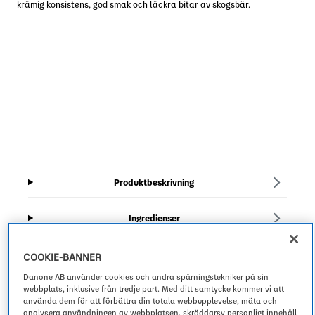
krämig konsistens, god smak och läckra bitar av skogsbär.
Produktbeskrivning
Ingredienser
Näringsvärde
COOKIE-BANNER
Danone AB använder cookies och andra spårningstekniker på sin
webbplats, inklusive från tredje part. Med ditt samtycke kommer vi att
Health Star Rating
använda dem för att förbättra din totala webbupplevelse, mäta och
analysera användningen av webbplatsen, skräddarsy personligt innehåll