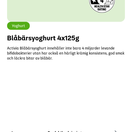
Människor och organisationer
Innovation
YoPRO
Byt region
Specialiserad näring
Yoghurt
Nyhetsrum
Blåbärsyoghurt 4x125g
Activia Blåbärsyoghurt innehåller inte bara 4 miljarder levande
bifidobakterier utan har också en härligt krämig konsistens, god smak
Investerare
och läckra bitar av blåbär.
Karriärer