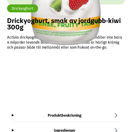
Drickyoghurt
Drickyoghurt, smak av jordgubb-kiwi
300g
Activia drickyoghurt med smak av jordgubb-kiwi, innehåller inte bara
4 miljarder levande bifidobakterier utan är också är härligt krämig
och passar både till mellanmål eller som frukost on-the-go.
Produktbeskrivning
Ingredienser