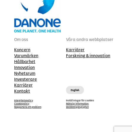
Om oss
Våra andra webbplatser
Koncern
Karriärer
Varumärken
Forskning & innovation
EN
EN
EN
EN
Hållbarhet
Innovation
Nyhetsrum
Investerare
Karriärer
Kontakt
English
Integritetspolicy
Inställningar för cookies
Cookiepolicy
Rättslig information
Rapportera ett problem
Webbtillgänglighet